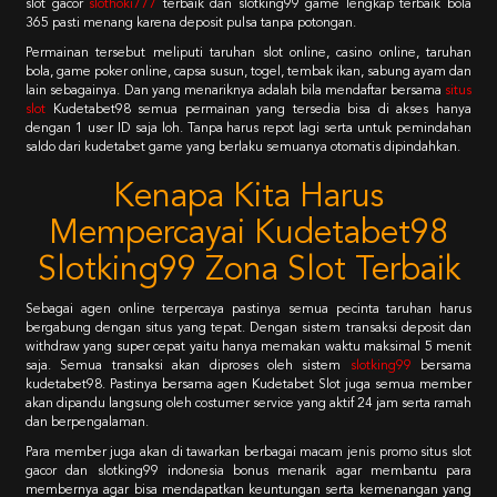
slot gacor
slothoki777
terbaik dan slotking99 game lengkap terbaik bola
365 pasti menang karena deposit pulsa tanpa potongan.
Permainan tersebut meliputi taruhan slot online, casino online, taruhan
bola, game poker online, capsa susun, togel, tembak ikan, sabung ayam dan
lain sebagainya. Dan yang menariknya adalah bila mendaftar bersama
situs
slot
Kudetabet98 semua permainan yang tersedia bisa di akses hanya
dengan 1 user ID saja loh. Tanpa harus repot lagi serta untuk pemindahan
saldo dari kudetabet game yang berlaku semuanya otomatis dipindahkan.
Kenapa Kita Harus
Mempercayai Kudetabet98
Slotking99 Zona Slot Terbaik
Sebagai agen online terpercaya pastinya semua pecinta taruhan harus
bergabung dengan situs yang tepat. Dengan sistem transaksi deposit dan
withdraw yang super cepat yaitu hanya memakan waktu maksimal 5 menit
saja. Semua transaksi akan diproses oleh sistem
slotking99
bersama
kudetabet98. Pastinya bersama agen Kudetabet Slot juga semua member
akan dipandu langsung oleh costumer service yang aktif 24 jam serta ramah
dan berpengalaman.
Para member juga akan di tawarkan berbagai macam jenis promo situs slot
gacor dan slotking99 indonesia bonus menarik agar membantu para
membernya agar bisa mendapatkan keuntungan serta kemenangan yang