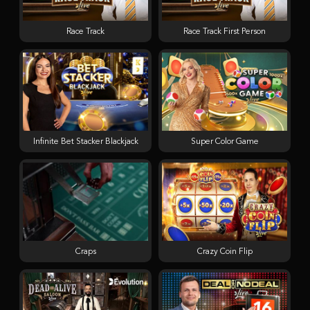
Race Track
Race Track First Person
Infinite Bet Stacker Blackjack
Super Color Game
Craps
Crazy Coin Flip