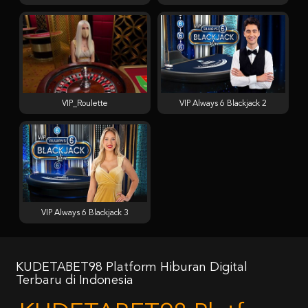
VIP_Roulette
VIP Always 6 Blackjack 2
VIP Always 6 Blackjack 3
KUDETABET98 Platform Hiburan Digital
Terbaru di Indonesia