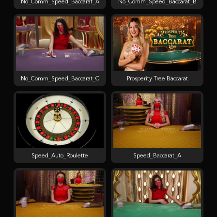
No_Comm_Speed_Baccarat_A
No_Comm_Speed_Baccarat_B
No_Comm_Speed_Baccarat_C
Prosperity Tree Baccarat
Speed_Auto_Roulette
Speed_Baccarat_A