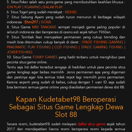
5. Situs Poker salah satu jenis game yang membutuhkan keahlian khusus :
IDN PLAY | 9GAMING | BALAK PLAY
6. Situs Togel yang sudah merakyat :
NEX4D
7. Situs Sabung Ayam yang sudah turun menurun di berbagai wilayah
indonesia :
Ehm297
| SV388
8. Situs Game
MM TANGKAS
sempat menjadi game paling populer di
seluruh indonesia dan beroperasi di casino asli sejak tahun 1960an.
9. Situs Tembak Ikan merupakan permainan yang cukup trending dan
masih bisa ditemukan cukup banyak di darat :
SPADE FISHING GAMING |
PRAGMATIC PLAY FISHING | CQ9 FISHING | SPADE GAMING FISHING |
JOKER FISHING
10. Situs Game
FUNKY GAMES
yang hadir terbaru untuk menghibur para
pecinta situs game online.
Tentu saja list daftar tersebut sengaja di hadirkan untuk para pecinta situs
game lengkap agar bebas memilih. Jenis permainan apa yang digemari
dan pastinya agar kita semua tidak repot lagi memilih jenis permainan.
Karena seperti yang sudah di bahas, cukup dengan 1 user ID saja sudah
bisa bermain semua game online yang disediakan permainan dewa slot 88.
Kapan Kudetabet98 Beroperasi
Sebagai Situs Game Lengkap Dewa
Slot 88
Secara resmi, kudetabet98 sudah melayani
daftar situs game
sejak tahun
2017 dan mendapatkan lisensi resmi beroperasi resmi kepada semua