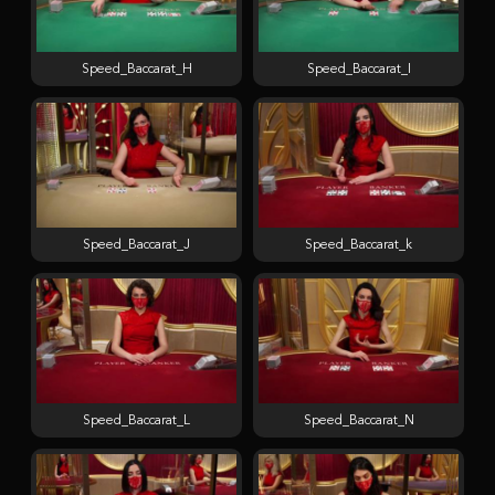
Speed_Baccarat_H
Speed_Baccarat_I
Speed_Baccarat_J
Speed_Baccarat_k
Speed_Baccarat_L
Speed_Baccarat_N