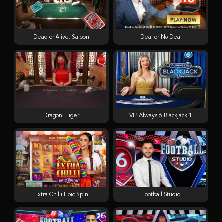
Dead or Alive: Saloon
Deal or No Deal
Dragon_Tiger
VIP Always 6 Blackjack 1
Extra Chilli Epic Spin
Football Studio