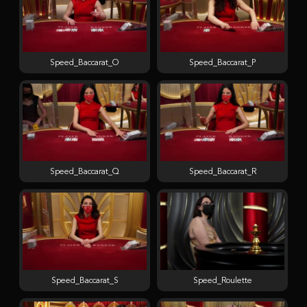
Speed_Baccarat_O
Speed_Baccarat_P
Speed_Baccarat_Q
Speed_Baccarat_R
Speed_Baccarat_S
Speed_Roulette