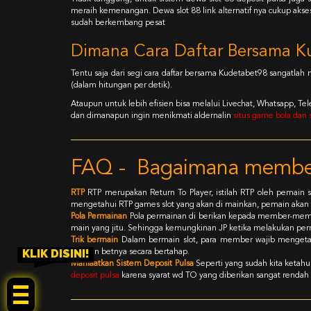
meraih kemenangan. Dewa slot 88 link alternatif nya cukup akse
sudah berkembang pesat
Dimana Cara Daftar Bersama K
Tentu saja dari segi cara daftar bersama Kudetabet98 sangatlah
(dalam hitungan per detik).
Ataupun untuk lebih efisien bisa melalui Livechat, Whatsapp, 
dan dimanapun ingin menikmati aldernalin
situs game bola dan s
FAQ - Bagaimana member
RTP
RTP merupakan Return To Player, istilah RTP oleh pemai
mengetahui RTP games slot yang akan di mainkan, pemain akan
Pola Permainan
Pola permainan di berikan kepada member-mem
main yang jitu. Sehingga kemungkinan JP ketika melakukan perm
Trik bermain
Dalam bermain slot, para member wajib mengetah
KLIK DISINI!
naikkan betnya secara bertahap.
Manfaatkan Sistem Deposit Pulsa
Seperti yang sudah kita ketah
deposit pulsa
karena syarat wd TO yang diberikan sangat rendah 