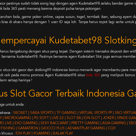
gacor pastinya sudah tidak asing lagi dengan agen Kudetabet98 selaku bandar game in
ik bola 365 pasti menang karena deposit pulsa tanpa potongan.
e, taruhan bola, game poker online, capsa susun, togel, tembak ikan, sabung ayam 
isa di akses hanya dengan 1 user ID saja loh. Tanpa harus repot lagi serta unt
empercayai Kudetabet98 Slotking
 harus bergabung dengan situs yang tepat. Dengan sistem transaksi deposit dan 
9
bersama kudetabet98. Pastinya bersama agen Kudetabet Slot juga semua member 
o situs slot gacor dan slotking99 indonesia bonus menarik agar membantu para
 di cek pada menu promosi Agen Kudetabet98 situs
bola 365
yang meliputi bonus
aim setiap harinya !
tus Slot Gacor Terbaik Indonesia
juga untuk anda :
aksasa :
SBOBET | SABA SPORTS | TF GAMING | VIRTUAL SPORTS PP | SBO VIRTU
 | MICROGAMING | PG SOFT | LIVE 22 | SLOT 88 | ION SLOT | JOKER | SPADE G
MG LIVE | EVO GAMING | SEXY BACCARAT | PRETTY GAMING | ASIA GAMING | S
FISHING | GAMATRON | GIOCCO PLUS | ADVANTPLAY GAMING | CQ9
 khusus :
IDN PLAY | 9GAMING | BALAK PLAY