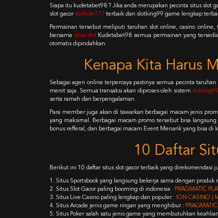
Siapa itu kudetabet98 ? Jika anda merupakan pecinta situs slot 
slot gacor
slothoki777
terbaik dan slotking99 game lengkap terba
Permainan tersebut meliputi taruhan slot online, casino onlin
bersama
situs slot
Kudetabet98 semua permainan yang tersedia b
otomatis dipindahkan.
Kenapa Kita Harus M
Sebagai agen online terpercaya pastinya semua pecinta taruhan
menit saja. Semua transaksi akan diproses oleh sistem
slotking9
serta ramah dan berpengalaman.
Para member juga akan di tawarkan berbagai macam jenis prom
yang maksimal. Berbagai macam promo tersebut bisa langsung
bonus refferal, dan berbagai macam Event Menarik yang bisa di kl
10 Daftar Si
Berikut ini 10 daftar situs slot gacor terbaik yang direkomendasi 
1. Situs Sportsbook yang langsung bekerja sama dengan produk r
2. Situs Slot Gacor paling booming di indonesia :
PRAGMATIC PLAY
3. Situs Live Casino paling lengkap dan populer :
ION CASINO | 
4. Situs Arcade jenis game ringan yang menghibur :
PRAGMATIC 
5. Situs Poker salah satu jenis game yang membutuhkan keahlian