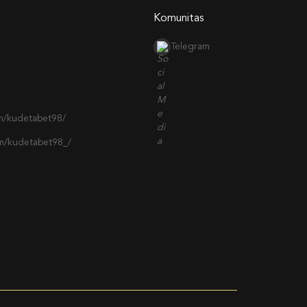
Komunitas
Telegram
m/kudetabet98/
om/kudetabet98_/