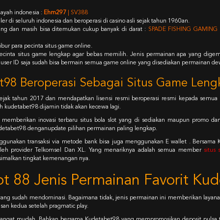
ayah indonesia :
Ehm297
| SV388
 di seluruh indonesia dan beroperasi di casino asli sejak tahun 1960an.
ng dan masih bisa ditemukan cukup banyak di darat :
SPADE FISHING GAMING 
bur para pecinta situs game online.
a pecinta situs game lengkap agar bebas memilih. Jenis permainan apa yang digema
 user ID saja sudah bisa bermain semua game online yang disediakan permainan dew
98 Beroperasi Sebagai Situs Game Leng
ejak tahun 2017 dan mendapatkan lisensi resmi beroperasi resmi kepada semua 
 kudetabet98 dijamin tidak akan kecewa lagi.
k memberikan inovasi terbaru situs bola slot yang di sediakan maupun promo da
detabet98 denganupdate pilihan permainan paling lengkap.
ggunakan transaksi via metode bank bisa juga menggunakan E wallet . Bersama
g oleh provider Telkomsel Dan XL. Yang menariknya adalah semua member
situs
simalkan tingkat kemenangan nya.
t 88 Jenis Permainan Favorit Ku
g sudah mendominasi. Bagaimana tidak, jenis permainan ini memberikan layanan
san kedua setelah pragmatic play.
uga sangat mudah. Bahkan bersama Kudetabet98 yang mempromosikan deposit puls