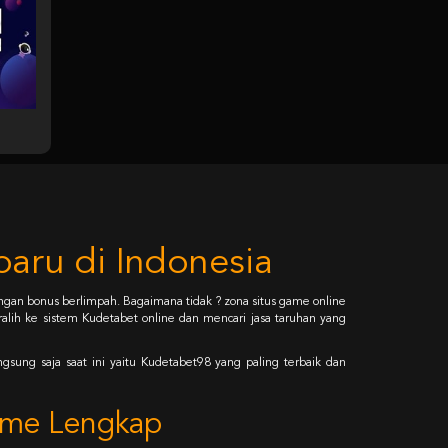
aru di Indonesia
gan bonus berlimpah. Bagaimana tidak ? zona situs game online
alih ke sistem Kudetabet online dan mencari jasa taruhan yang
gsung saja saat ini yaitu Kudetabet98 yang paling terbaik dan
Game Lengkap