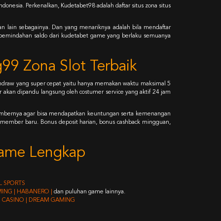
donesia. Perkenalkan, Kudetabet98 adalah daftar situs zona situs
dan lain sebagainya. Dan yang menariknya adalah bila mendaftar
uk pemindahan saldo dari kudetabet game yang berlaku semuanya
99 Zona Slot Terbaik
withdraw yang super cepat yaitu hanya memakan waktu maksimal 5
akan dipandu langsung oleh costumer service yang aktif 24 jam
 membernya agar bisa mendapatkan keuntungan serta kemenangan
 member baru. Bonus deposit harian, bonus cashback mingguan,
 Game Lengkap
AL SPORTS
AMING | HABANERO |
dan puluhan game lainnya.
BO CASINO | DREAM GAMING