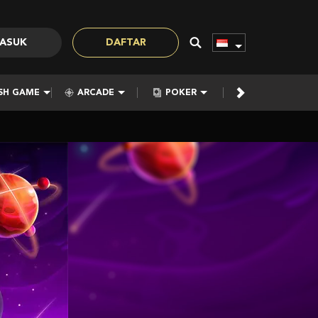
ASUK
DAFTAR
SH GAME
ARCADE
POKER
E-SPORTS