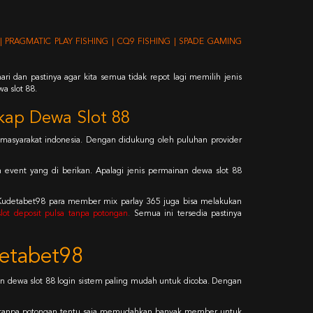
| PRAGMATIC PLAY FISHING | CQ9 FISHING | SPADE GAMING
ri dan pastinya agar kita semua tidak repot lagi memilih jenis
a slot 88.
kap Dewa Slot 88
masyarakat indonesia. Dengan didukung oleh puluhan provider
n event yang di berikan. Apalagi jenis permainan dewa slot 88
 Kudetabet98 para member mix parlay 365 juga bisa melakukan
 slot deposit pulsa tanpa potongan
.
Semua ini tersedia pastinya
detabet98
 dewa slot 88 login sistem paling mudah untuk dicoba. Dengan
a tanpa potongan tentu saja memudahkan banyak member untuk