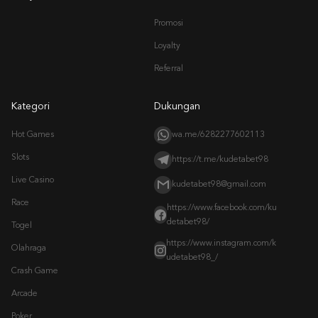
Promosi
Loyalty
Referral
Kategori
Dukungan
Hot Games
wa.me/6282277602113
Slots
https://t.me/kudetabet98
Live Casino
kudetabet98@gmail.com
Race
https://www.facebook.com/ku
detabet98/
Togel
https://www.instagram.com/k
Olahraga
udetabet98_/
Crash Game
Arcade
Poker