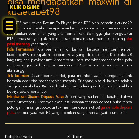
bisa mendapatkan maxwin di
KLIK DISINI!
kudetabet98
RTP
RTP merupakan Return To Player, istilah RTP oleh pemain slotking99
yang ingin mengetahui berapa besar kecilnya kemenangan mereka dalam
memainkan permainan yang akan dimainkan. Sehingga jika mengetahui
RTP games slot yang akan di mainkan, pemain akan memiliki peluang
slot
pasti menang
yang tinggi.
Pola Permainan
Pola permainan di berikan kepada member-member
kudetabet98 merupakan bocoran Pola yang di dapatkan Kudetabet98
langsung dari provider untuk membantu para member mendapatkan pola
main yang jitu. Sehingga kemungkinan JP ketika melakukan permainan
akan tinggi.
Trik bermain
Dalam bermain slot, para member wajib mengetahui trik
bermain agar bisa mendapatkan maxwin. Trik yang bisa di lakukan adalah
dengan melakukan Bet kecil dahulu kemudian jika TO naik di naikkan
betnya secara bertahap.
Manfaatkan Sistem Deposit Pulsa
Seperti yang sudah kita ketahui bahwa
agen Kudetabet98 menyediakan jasa layanan taruhan deposit pulsa tanpa
potongan. Ini sangat cocok untuk member dewa slot 88
game bola deposit
pulsa
karena syarat wd TO yang diberikan sangat rendah yaitu cuma x1.
Kebijaksanaan
Platform