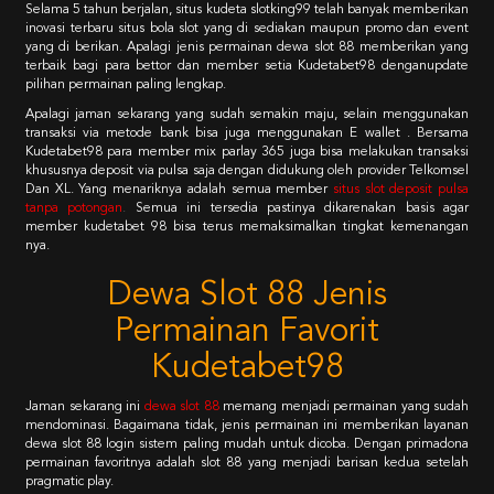
Selama 5 tahun berjalan, situs kudeta slotking99 telah banyak memberikan
inovasi terbaru situs bola slot yang di sediakan maupun promo dan event
yang di berikan. Apalagi jenis permainan dewa slot 88 memberikan yang
terbaik bagi para bettor dan member setia Kudetabet98 denganupdate
pilihan permainan paling lengkap.
Apalagi jaman sekarang yang sudah semakin maju, selain menggunakan
transaksi via metode bank bisa juga menggunakan E wallet . Bersama
Kudetabet98 para member mix parlay 365 juga bisa melakukan transaksi
khususnya deposit via pulsa saja dengan didukung oleh provider Telkomsel
Dan XL. Yang menariknya adalah semua member
situs slot deposit pulsa
tanpa potongan
.
Semua ini tersedia pastinya dikarenakan basis agar
member kudetabet 98 bisa terus memaksimalkan tingkat kemenangan
nya.
Dewa Slot 88 Jenis
Permainan Favorit
Kudetabet98
Jaman sekarang ini
dewa slot 88
memang menjadi permainan yang sudah
mendominasi. Bagaimana tidak, jenis permainan ini memberikan layanan
dewa slot 88 login sistem paling mudah untuk dicoba. Dengan primadona
permainan favoritnya adalah slot 88 yang menjadi barisan kedua setelah
pragmatic play.