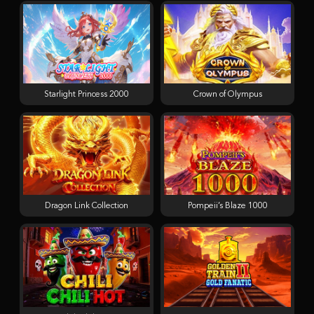
Starlight Princess 2000
Crown of Olympus
Dragon Link Collection
Pompeii’s Blaze 1000