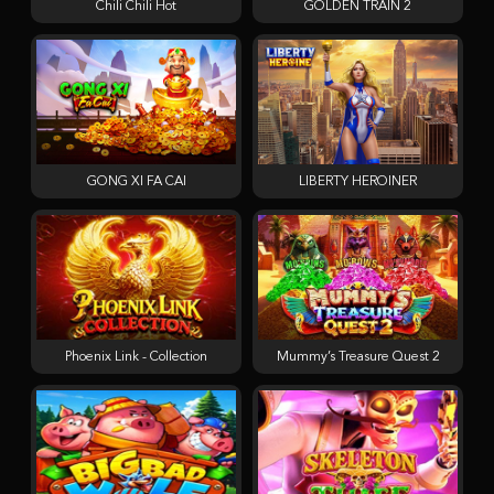
Chili Chili Hot
GOLDEN TRAIN 2
GONG XI FA CAI
LIBERTY HEROINER
Phoenix Link - Collection
Mummy’s Treasure Quest 2