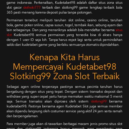
game indonesia. Perkenalkan, Kudetabet98 adalah daftar situs zona situs
slot gacor
slothoki777
terbaik dan slotking99 game lengkap terbaik bola
365 pasti menang karena deposit pulsa tanpa potongan.
Permainan tersebut meliputi taruhan slot online, casino online, taruhan
bola, game poker online, capsa susun, togel, tembak ikan, sabung ayam dan
lain sebagainya. Dan yang menariknya adalah bila mendaftar bersama
situs
slot
Kudetabet98 semua permainan yang tersedia bisa di akses hanya
dengan 1 user ID saja loh. Tanpa harus repot lagi serta untuk pemindahan
saldo dari kudetabet game yang berlaku semuanya otomatis dipindahkan.
Kenapa Kita Harus
Mempercayai Kudetabet98
Slotking99 Zona Slot Terbaik
Sebagai agen online terpercaya pastinya semua pecinta taruhan harus
bergabung dengan situs yang tepat. Dengan sistem transaksi deposit dan
withdraw yang super cepat yaitu hanya memakan waktu maksimal 5 menit
saja. Semua transaksi akan diproses oleh sistem
slotking99
bersama
kudetabet98. Pastinya bersama agen Kudetabet Slot juga semua member
akan dipandu langsung oleh costumer service yang aktif 24 jam serta ramah
dan berpengalaman.
Para member juga akan di tawarkan berbagai macam jenis promo situs slot