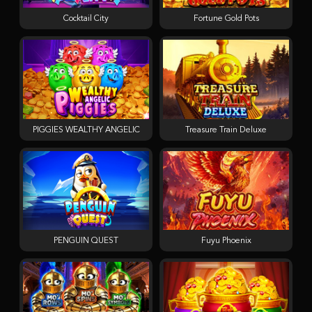
Cocktail City
Fortune Gold Pots
PIGGIES WEALTHY ANGELIC
Treasure Train Deluxe
PENGUIN QUEST
Fuyu Phoenix