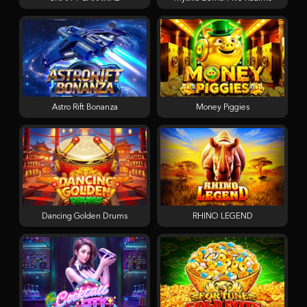
Astro Rift Bonanza
Money Piggies
Dancing Golden Drums
RHINO LEGEND