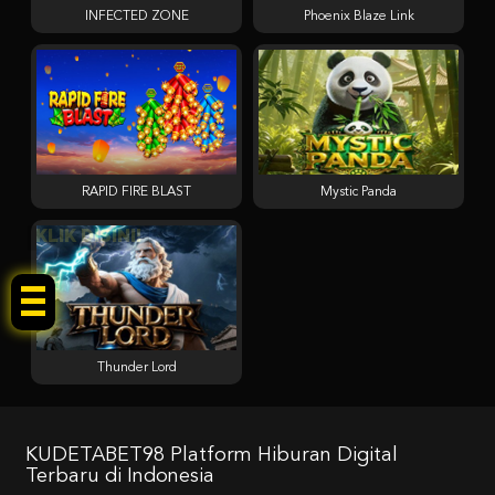
INFECTED ZONE
Phoenix Blaze Link
RAPID FIRE BLAST
Mystic Panda
KLIK DISINI!
Thunder Lord
KUDETABET98 Platform Hiburan Digital
Terbaru di Indonesia