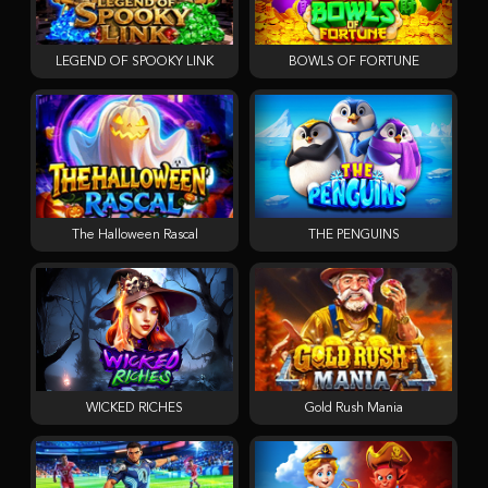
LEGEND OF SPOOKY LINK
BOWLS OF FORTUNE
The Halloween Rascal
THE PENGUINS
WICKED RICHES
Gold Rush Mania