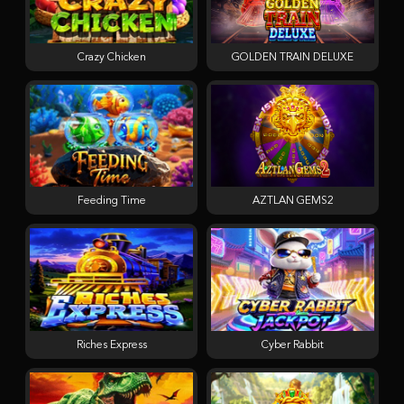
Crazy Chicken
GOLDEN TRAIN DELUXE
Feeding Time
AZTLAN GEMS2
Riches Express
Cyber Rabbit