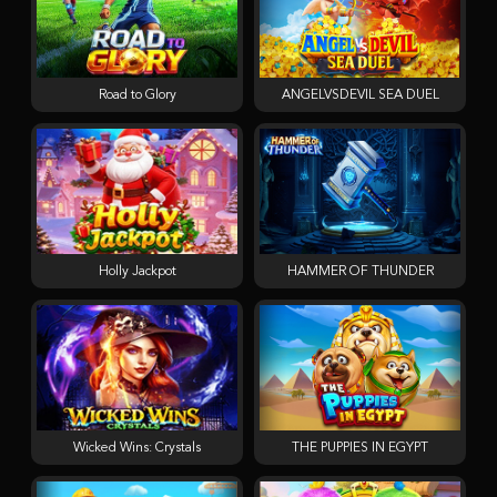
Road to Glory
ANGELVSDEVIL SEA DUEL
Holly Jackpot
HAMMER OF THUNDER
Wicked Wins: Crystals
THE PUPPIES IN EGYPT