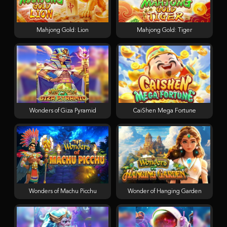
Mahjong Gold: Lion
Mahjong Gold: Tiger
Wonders of Giza Pyramid
CaiShen Mega Fortune
Wonders of Machu Picchu
Wonder of Hanging Garden