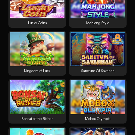
Lucky Coins
Mahjong Style
Kingdom of Luck
Sanctum Of Savanah
Bonsai of the Riches
Mobox Olympia