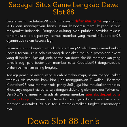
Sebagai Situs Game Lengkap Dewa
Slot 88
Secara resmi, kudetabet98 sudah melayani
daftar situs game
sejak tahun
2017 dan mendapatkan lisensi resmi beroperasi resmi kepada semua
masyarakat indonesia. Dengan didukung oleh puluhan provider raksasa
terkemuka di atas, pastinya semua member yang memilih kudetabet98
dijamin tidak akan kecewa lagi.
Selama 5 tahun berjalan, situs kudeta slotking99 telah banyak memberikan
inovasi terbaru situs bola slot yang di sediakan maupun promo dan event
yang di berikan. Apalagi jenis permainan dewa slot 88 memberikan yang
terbaik bagi para bettor dan member setia Kudetabet98 denganupdate
pilihan permainan paling lengkap.
Apalagi jaman sekarang yang sudah semakin maju, selain menggunakan
transaksi via metode bank bisa juga menggunakan E wallet . Bersama
Kudetabet98 para member mix parlay 365 juga bisa melakukan transaksi
khususnya deposit via pulsa saja dengan didukung oleh provider Telkomsel
Dan XL. Yang menariknya adalah semua member
situs slot deposit pulsa
tanpa potongan
.
Semua ini tersedia pastinya dikarenakan basis agar
member kudetabet 98 bisa terus memaksimalkan tingkat kemenangan
nya.
Dewa Slot 88 Jenis