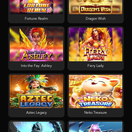
Fortune Realm
Dragon Wish
Into the Fay: Ashley
Fiery Lady
Aztec Legacy
Neko Treasure