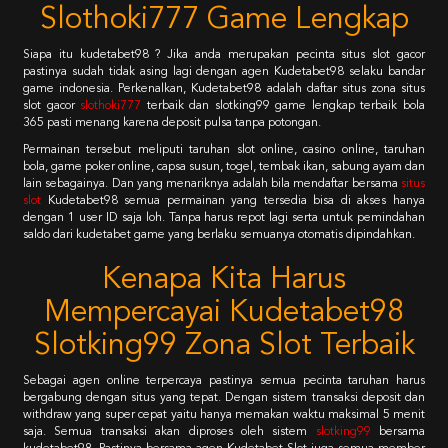
Slothoki777 Game Lengkap
Siapa itu kudetabet98 ? Jika anda merupakan pecinta situs slot gacor
pastinya sudah tidak asing lagi dengan agen Kudetabet98 selaku bandar
game indonesia. Perkenalkan, Kudetabet98 adalah daftar situs zona situs
slot gacor
slothoki777
terbaik dan slotking99 game lengkap terbaik bola
365 pasti menang karena deposit pulsa tanpa potongan.
Permainan tersebut meliputi taruhan slot online, casino online, taruhan
bola, game poker online, capsa susun, togel, tembak ikan, sabung ayam dan
lain sebagainya. Dan yang menariknya adalah bila mendaftar bersama
situs
slot
Kudetabet98 semua permainan yang tersedia bisa di akses hanya
dengan 1 user ID saja loh. Tanpa harus repot lagi serta untuk pemindahan
saldo dari kudetabet game yang berlaku semuanya otomatis dipindahkan.
Kenapa Kita Harus
Mempercayai Kudetabet98
Slotking99 Zona Slot Terbaik
Sebagai agen online terpercaya pastinya semua pecinta taruhan harus
bergabung dengan situs yang tepat. Dengan sistem transaksi deposit dan
withdraw yang super cepat yaitu hanya memakan waktu maksimal 5 menit
saja. Semua transaksi akan diproses oleh sistem
slotking99
bersama