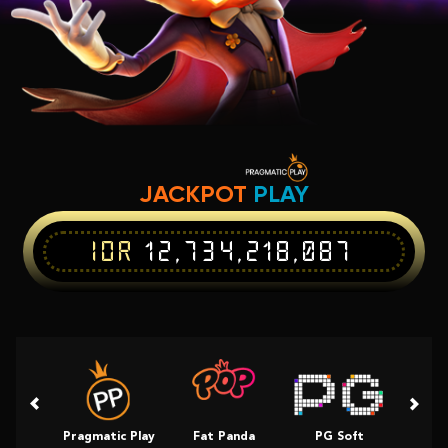
JACKPOT
PLAY
IDR
12,734,218,087
Pragmatic Play
Fat Panda
PG Soft
Slot