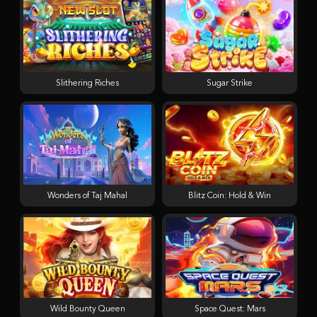
Slithering Riches
Sugar Strike
Wonders of Taj Mahal
Blitz Coin: Hold & Win
Wild Bounty Queen
Space Quest: Mars