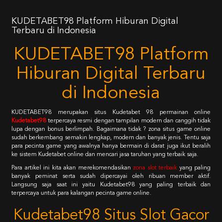
KUDETABET98 Platform Hiburan Digital
Terbaru di Indonesia
KUDETABET98 Platform
Hiburan Digital Terbaru
di Indonesia
KUDETABET98 merupakan situs Kudetabet 98 permainan online
Kudetabet98
terpercaya resmi dengan tampilan modern dan canggih tidak
lupa dengan bonus berlimpah. Bagaimana tidak ? zona situs game online
sudah berkembang semakin lengkap, modern dan banyak jenis. Tentu saja
para pecinta game yang awalnya hanya bermain di darat juga ikut beralih
ke sistem Kudetabet online dan mencari jasa taruhan yang terbaik saja.
Para artikel ini kita akan merekomendasikan
zona slot terbaik
yang paling
banyak peminat serta sudah dipercayai oleh ribuan member aktif.
Langsung saja saat ini yaitu Kudetabet98 yang paling terbaik dan
terpercaya untuk para kalangan pecinta game online.
Kudetabet98 Situs Slot Gacor