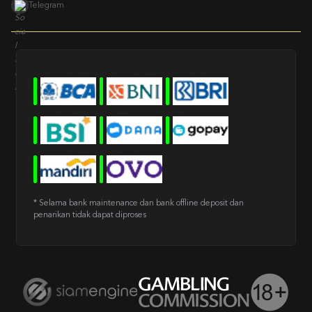
Telegram
* Selama bank maintenance dan bank offline deposit dan
penarikan tidak dapat diproses