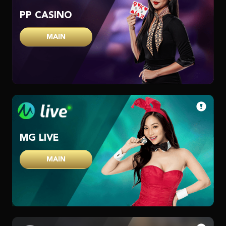
PP CASINO
MAIN
MG LIVE
MAIN