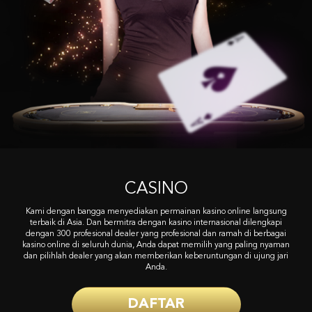
CASINO
Kami dengan bangga menyediakan permainan kasino online langsung
terbaik di Asia. Dan bermitra dengan kasino internasional dilengkapi
dengan 300 profesional dealer yang profesional dan ramah di berbagai
kasino online di seluruh dunia, Anda dapat memilih yang paling nyaman
dan pilihlah dealer yang akan memberikan keberuntungan di ujung jari
Anda.
DAFTAR