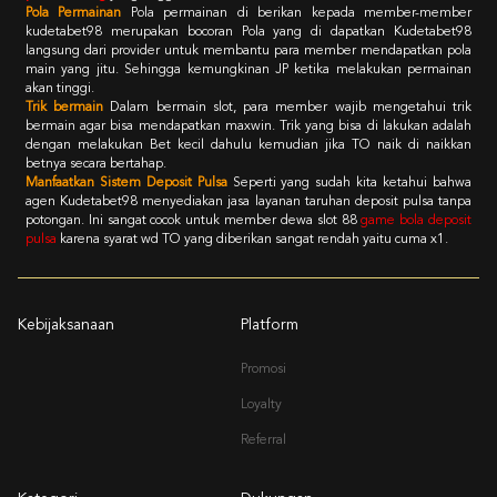
Pola Permainan
Pola permainan di berikan kepada member-member
kudetabet98 merupakan bocoran Pola yang di dapatkan Kudetabet98
langsung dari provider untuk membantu para member mendapatkan pola
main yang jitu. Sehingga kemungkinan JP ketika melakukan permainan
akan tinggi.
Trik bermain
Dalam bermain slot, para member wajib mengetahui trik
bermain agar bisa mendapatkan maxwin. Trik yang bisa di lakukan adalah
dengan melakukan Bet kecil dahulu kemudian jika TO naik di naikkan
betnya secara bertahap.
Manfaatkan Sistem Deposit Pulsa
Seperti yang sudah kita ketahui bahwa
agen Kudetabet98 menyediakan jasa layanan taruhan deposit pulsa tanpa
potongan. Ini sangat cocok untuk member dewa slot 88
game bola deposit
pulsa
karena syarat wd TO yang diberikan sangat rendah yaitu cuma x1.
Kebijaksanaan
Platform
Promosi
Loyalty
Referral