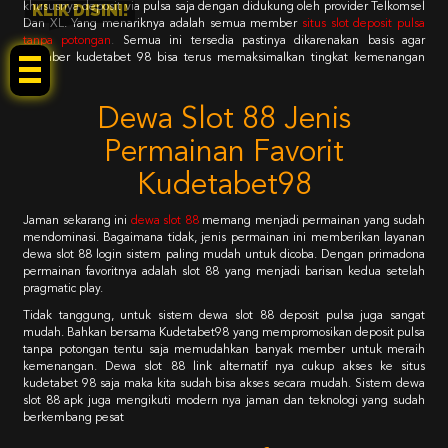
KLIK DISINI!
khususnya deposit via pulsa saja dengan didukung oleh provider Telkomsel
Dan XL. Yang menariknya adalah semua member
situs slot deposit pulsa
tanpa potongan
.
Semua ini tersedia pastinya dikarenakan basis agar
member kudetabet 98 bisa terus memaksimalkan tingkat kemenangan
nya.
Dewa Slot 88 Jenis
Permainan Favorit
Kudetabet98
Jaman sekarang ini
dewa slot 88
memang menjadi permainan yang sudah
mendominasi. Bagaimana tidak, jenis permainan ini memberikan layanan
dewa slot 88 login sistem paling mudah untuk dicoba. Dengan primadona
permainan favoritnya adalah slot 88 yang menjadi barisan kedua setelah
pragmatic play.
Tidak tanggung, untuk sistem dewa slot 88 deposit pulsa juga sangat
mudah. Bahkan bersama Kudetabet98 yang mempromosikan deposit pulsa
tanpa potongan tentu saja memudahkan banyak member untuk meraih
kemenangan. Dewa slot 88 link alternatif nya cukup akses ke situs
kudetabet 98 saja maka kita sudah bisa akses secara mudah. Sistem dewa
slot 88 apk juga mengikuti modern nya jaman dan teknologi yang sudah
berkembang pesat