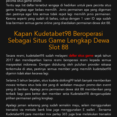
pecinta situs game online.
Tentu saja list daftar tersebut sengaja di hadirkan untuk para pecinta situs
game lengkap agar bebas memilih. Jenis permainan apa yang digemari
dan pastinya agar kita semua tidak repot lagi memilih jenis permainan.
Karena seperti yang sudah di bahas, cukup dengan 1 user ID saja sudah
bisa bermain semua game online yang disediakan permainan dewa slot 88.
Kapan Kudetabet98 Beroperasi
Sebagai Situs Game Lengkap Dewa
Slot 88
Secara resmi, kudetabet98 sudah melayani
daftar situs game
sejak tahun
2017 dan mendapatkan lisensi resmi beroperasi resmi kepada semua
masyarakat indonesia. Dengan didukung oleh puluhan provider raksasa
terkemuka di atas, pastinya semua member yang memilih kudetabet98
dijamin tidak akan kecewa lagi.
Selama 5 tahun berjalan, situs kudeta slotking99 telah banyak memberikan
inovasi terbaru situs bola slot yang di sediakan maupun promo dan event
yang di berikan. Apalagi jenis permainan dewa slot 88 memberikan yang
terbaik bagi para bettor dan member setia Kudetabet98 denganupdate
pilihan permainan paling lengkap.
Apalagi jaman sekarang yang sudah semakin maju, selain menggunakan
transaksi via metode bank bisa juga menggunakan E wallet . Bersama
Kudetabet98 para member mix parlay 365 juga bisa melakukan transaksi