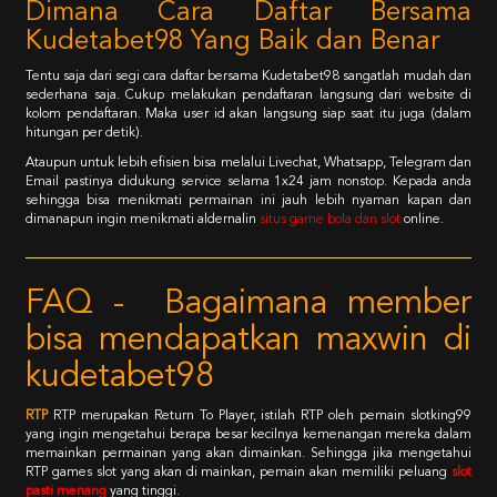
Dimana Cara Daftar Bersama
Kudetabet98 Yang Baik dan Benar
Tentu saja dari segi cara daftar bersama Kudetabet98 sangatlah mudah dan
sederhana saja. Cukup melakukan pendaftaran langsung dari website di
kolom pendaftaran. Maka user id akan langsung siap saat itu juga (dalam
hitungan per detik).
Ataupun untuk lebih efisien bisa melalui Livechat, Whatsapp, Telegram dan
Email pastinya didukung service selama 1x24 jam nonstop. Kepada anda
sehingga bisa menikmati permainan ini jauh lebih nyaman kapan dan
dimanapun ingin menikmati aldernalin
situs game bola dan slot
online.
FAQ - Bagaimana member
bisa mendapatkan maxwin di
kudetabet98
RTP
RTP merupakan Return To Player, istilah RTP oleh pemain slotking99
yang ingin mengetahui berapa besar kecilnya kemenangan mereka dalam
memainkan permainan yang akan dimainkan. Sehingga jika mengetahui
RTP games slot yang akan di mainkan, pemain akan memiliki peluang
slot
pasti menang
yang tinggi.