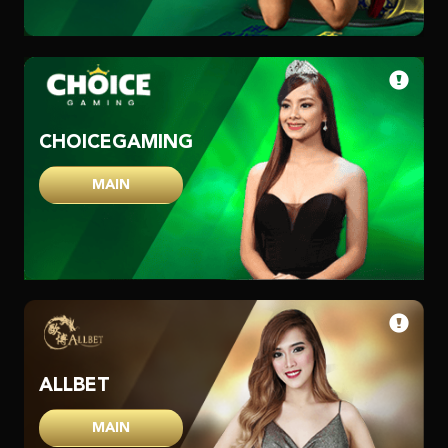
CHOICEGAMING
MAIN
ALLBET
MAIN