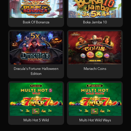
Book Of Bonanza
Boka Jamba 10
Dracula's Fortune Halloween
Mariachi Coins
Edition
Multi Hot 5 Wild
Multi Hot Wild Ways