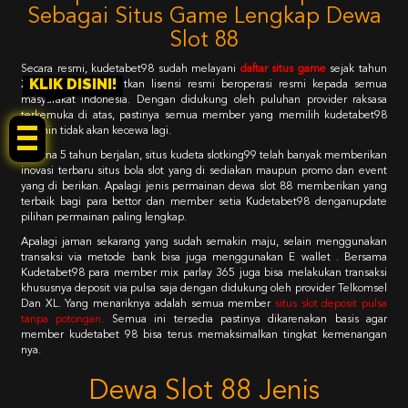
Sebagai Situs Game Lengkap Dewa
Slot 88
Secara resmi, kudetabet98 sudah melayani
daftar situs game
sejak tahun
KLIK DISINI!
2017 dan mendapatkan lisensi resmi beroperasi resmi kepada semua
masyarakat indonesia. Dengan didukung oleh puluhan provider raksasa
terkemuka di atas, pastinya semua member yang memilih kudetabet98
dijamin tidak akan kecewa lagi.
Selama 5 tahun berjalan, situs kudeta slotking99 telah banyak memberikan
inovasi terbaru situs bola slot yang di sediakan maupun promo dan event
yang di berikan. Apalagi jenis permainan dewa slot 88 memberikan yang
terbaik bagi para bettor dan member setia Kudetabet98 denganupdate
pilihan permainan paling lengkap.
Apalagi jaman sekarang yang sudah semakin maju, selain menggunakan
transaksi via metode bank bisa juga menggunakan E wallet . Bersama
Kudetabet98 para member mix parlay 365 juga bisa melakukan transaksi
khususnya deposit via pulsa saja dengan didukung oleh provider Telkomsel
Dan XL. Yang menariknya adalah semua member
situs slot deposit pulsa
tanpa potongan
.
Semua ini tersedia pastinya dikarenakan basis agar
member kudetabet 98 bisa terus memaksimalkan tingkat kemenangan
nya.
Dewa Slot 88 Jenis