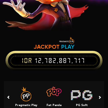
JACKPOT
PLAY
IDR
12,702,087,717
Pragmatic Play
Fat Panda
PG Soft
Slot