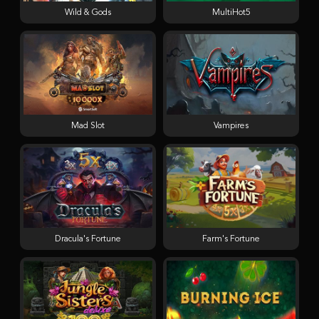
Wild & Gods
MultiHot5
Mad Slot
Vampires
Dracula's Fortune
Farm's Fortune