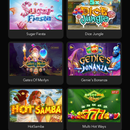
Sugar Fiesta
Dice Jungle
Gates Of Merlyn
Genie's Bonanza
HotSamba
Multi Hot Ways