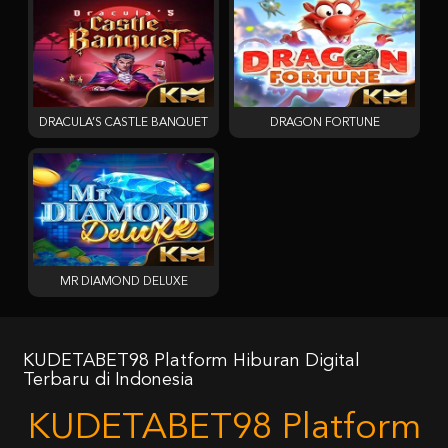
DRACULA’S CASTLE BANQUET
DRAGON FORTUNE
MR DIAMOND DELUXE
KUDETABET98 Platform Hiburan Digital
Terbaru di Indonesia
KUDETABET98 Platform