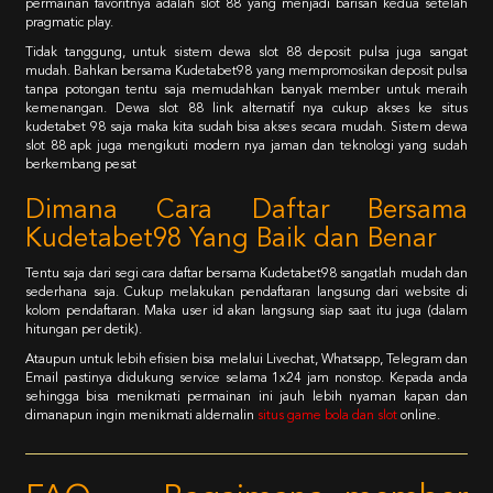
permainan favoritnya adalah slot 88 yang menjadi barisan kedua setelah
pragmatic play.
Tidak tanggung, untuk sistem dewa slot 88 deposit pulsa juga sangat
mudah. Bahkan bersama Kudetabet98 yang mempromosikan deposit pulsa
tanpa potongan tentu saja memudahkan banyak member untuk meraih
kemenangan. Dewa slot 88 link alternatif nya cukup akses ke situs
kudetabet 98 saja maka kita sudah bisa akses secara mudah. Sistem dewa
slot 88 apk juga mengikuti modern nya jaman dan teknologi yang sudah
berkembang pesat
Dimana Cara Daftar Bersama
Kudetabet98 Yang Baik dan Benar
Tentu saja dari segi cara daftar bersama Kudetabet98 sangatlah mudah dan
sederhana saja. Cukup melakukan pendaftaran langsung dari website di
kolom pendaftaran. Maka user id akan langsung siap saat itu juga (dalam
hitungan per detik).
Ataupun untuk lebih efisien bisa melalui Livechat, Whatsapp, Telegram dan
Email pastinya didukung service selama 1x24 jam nonstop. Kepada anda
sehingga bisa menikmati permainan ini jauh lebih nyaman kapan dan
dimanapun ingin menikmati aldernalin
situs game bola dan slot
online.