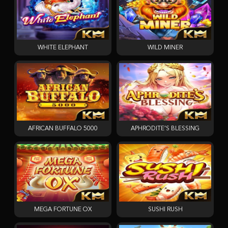
WHITE ELEPHANT
WILD MINER
AFRICAN BUFFALO 5000
APHRODITE’S BLESSING
MEGA FORTUNE OX
SUSHI RUSH