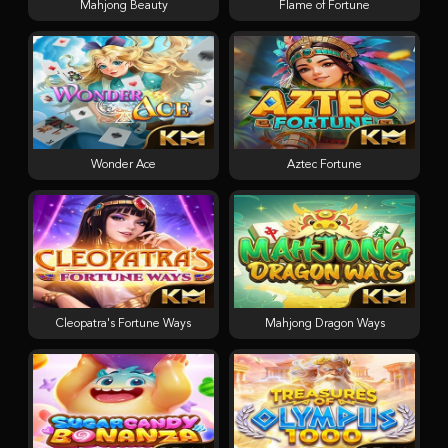
Mahjong Beauty
Flame of Fortune
Wonder Ace
Aztec Fortune
Cleopatra's Fortune Ways
Mahjong Dragon Ways