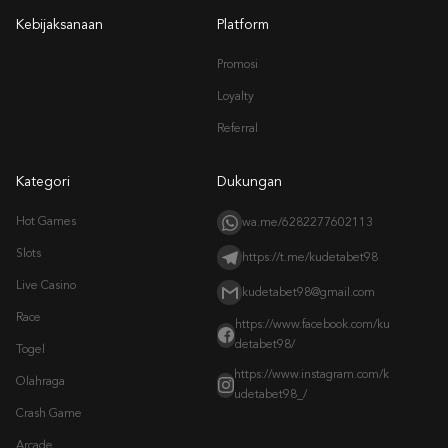
Kebijaksanaan
Platform
Promosi
Loyalty
Referral
Kategori
Dukungan
Hot Games
wa.me/6282277602113
Slots
https://t.me/kudetabet98
Live Casino
kudetabet98@gmail.com
Race
https://www.facebook.com/ku
detabet98/
Togel
https://www.instagram.com/k
Olahraga
udetabet98_/
Crash Game
Arcade