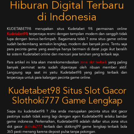
Hiburan Digital Terbaru
di Indonesia
KUDETABET98 merupakan situs Kudetabet 98 permainan online
Kudetabet98
terpercaya resmi dengan tampilan modern dan canggih tidak
lupa dengan bonus berlimpah. Bagaimana tidak ? zona situs game online
sudah berkembang semakin lengkap, modern dan banyak jenis. Tentu saja
para pecinta game yang awalnya hanya bermain di darat juga ikut beralih
ke sistem Kudetabet online dan mencari jasa taruhan yang terbaik saja.
Para artikel ini kita akan merekomendasikan
zona slot terbaik
yang paling
banyak peminat serta sudah dipercayai oleh ribuan member aktif.
Langsung saja saat ini yaitu Kudetabet98 yang paling terbaik dan
terpercaya untuk para kalangan pecinta game online.
Kudetabet98 Situs Slot Gacor
Slothoki777 Game Lengkap
Siapa itu kudetabet98 ? Jika anda merupakan pecinta situs slot gacor
pastinya sudah tidak asing lagi dengan agen Kudetabet98 selaku bandar
game indonesia. Perkenalkan, Kudetabet98 adalah daftar situs zona situs
slot gacor
slothoki777
terbaik dan slotking99 game lengkap terbaik bola
365 pasti menang karena deposit pulsa tanpa potongan.