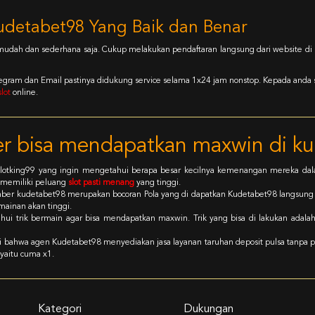
udetabet98 Yang Baik dan Benar
 mudah dan sederhana saja. Cukup melakukan pendaftaran langsung dari website di k
Telegram dan Email pastinya didukung service selama 1x24 jam nonstop. Kepada anda
lot
online.
 bisa mendapatkan maxwin di k
n slotking99 yang ingin mengetahui berapa besar kecilnya kemenangan mereka d
 memiliki peluang
slot pasti menang
yang tinggi.
ber kudetabet98 merupakan bocoran Pola yang di dapatkan Kudetabet98 langsun
ainan akan tinggi.
ui trik bermain agar bisa mendapatkan maxwin. Trik yang bisa di lakukan adala
ui bahwa agen Kudetabet98 menyediakan jasa layanan taruhan deposit pulsa tanpa p
yaitu cuma x1.
Kategori
Dukungan