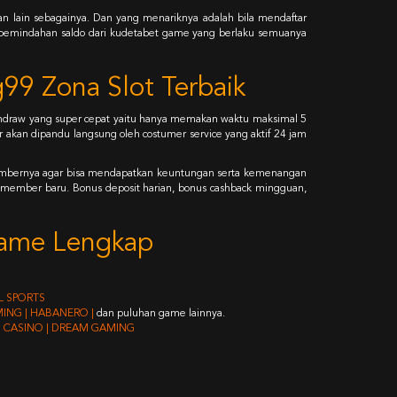
dan lain sebagainya. Dan yang menariknya adalah bila mendaftar
uk pemindahan saldo dari kudetabet game yang berlaku semuanya
99 Zona Slot Terbaik
withdraw yang super cepat yaitu hanya memakan waktu maksimal 5
akan dipandu langsung oleh costumer service yang aktif 24 jam
 membernya agar bisa mendapatkan keuntungan serta kemenangan
 member baru. Bonus deposit harian, bonus cashback mingguan,
 Game Lengkap
AL SPORTS
AMING | HABANERO |
dan puluhan game lainnya.
BO CASINO | DREAM GAMING