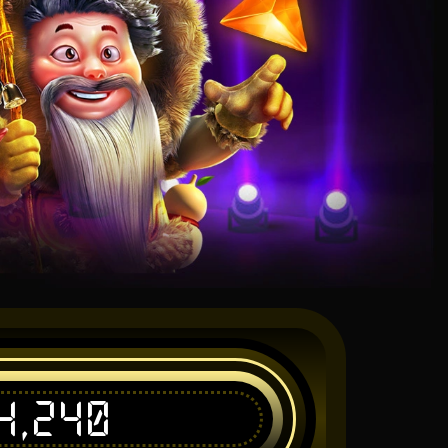
64,240