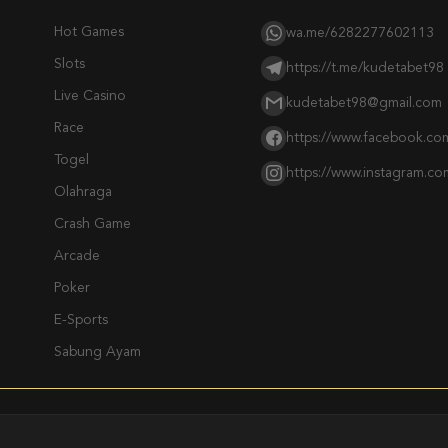
Hot Games
wa.me/6282277602113
Slots
https://t.me/kudetabet98
Live Casino
kudetabet98@gmail.com
Race
https://www.facebook.co
Togel
https://www.instagram.c
Olahraga
Crash Game
Arcade
Poker
E-Sports
Sabung Ayam