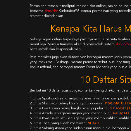
Permainan tersebut meliputi taruhan slot online, casino onlin
bersama
situs slot
Kudetabet98 semua permainan yang tersedia b
otomatis dipindahkan.
Kenapa Kita Harus M
Sebagai agen online terpercaya pastinya semua pecinta taruhan
menit saja. Semua transaksi akan diproses oleh sistem
slotking9
serta ramah dan berpengalaman.
Para member juga akan di tawarkan berbagai macam jenis prom
yang maksimal. Berbagai macam promo tersebut bisa langsung
bonus refferal, dan berbagai macam Event Menarik yang bisa di kl
10 Daftar Si
Berikut ini 10 daftar situs slot gacor terbaik yang direkomendasi 
1. Situs Sportsbook yang langsung bekerja sama dengan produk r
2. Situs Slot Gacor paling booming di indonesia :
PRAGMATIC PLAY
3. Situs Live Casino paling lengkap dan populer :
ION CASINO | 
4. Situs Arcade jenis game ringan yang menghibur :
PRAGMATIC 
5. Situs Poker salah satu jenis game yang membutuhkan keahlian
6. Situs Togel yang sudah merakyat :
NEX4D
7. Situs Sabung Ayam yang sudah turun menurun di berbagai wil