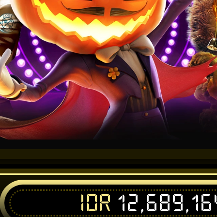
IDR
12,689,1