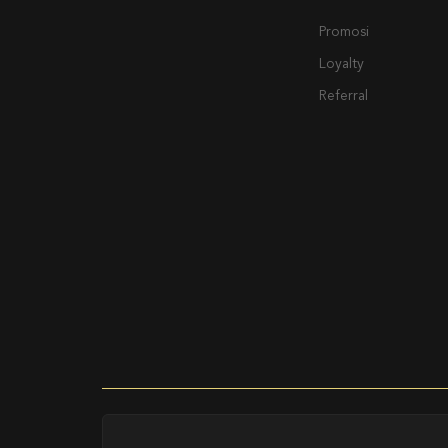
Promosi
Loyalty
Referral