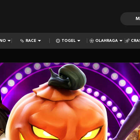
M
INO
RACE
TOGEL
OLAHRAGA
CRA