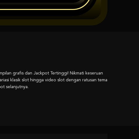
ilan grafis dan Jackpot Tertinggi! Nikmati keseruan
iasi klasik slot hingga video slot dengan ratusan tema
ot selanjutnya.