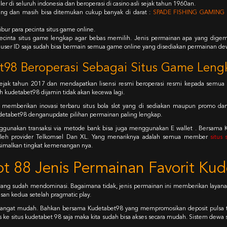
 di seluruh indonesia dan beroperasi di casino asli sejak tahun 1960an.
ng dan masih bisa ditemukan cukup banyak di darat :
SPADE FISHING GAMING 
bur para pecinta situs game online.
a pecinta situs game lengkap agar bebas memilih. Jenis permainan apa yang digema
 user ID saja sudah bisa bermain semua game online yang disediakan permainan dew
98 Beroperasi Sebagai Situs Game Leng
ejak tahun 2017 dan mendapatkan lisensi resmi beroperasi resmi kepada semua 
 kudetabet98 dijamin tidak akan kecewa lagi.
k memberikan inovasi terbaru situs bola slot yang di sediakan maupun promo da
detabet98 denganupdate pilihan permainan paling lengkap.
ggunakan transaksi via metode bank bisa juga menggunakan E wallet . Bersama
g oleh provider Telkomsel Dan XL. Yang menariknya adalah semua member
situs
simalkan tingkat kemenangan nya.
t 88 Jenis Permainan Favorit Ku
g sudah mendominasi. Bagaimana tidak, jenis permainan ini memberikan layanan
san kedua setelah pragmatic play.
uga sangat mudah. Bahkan bersama Kudetabet98 yang mempromosikan deposit puls
s ke situs kudetabet 98 saja maka kita sudah bisa akses secara mudah. Sistem dewa