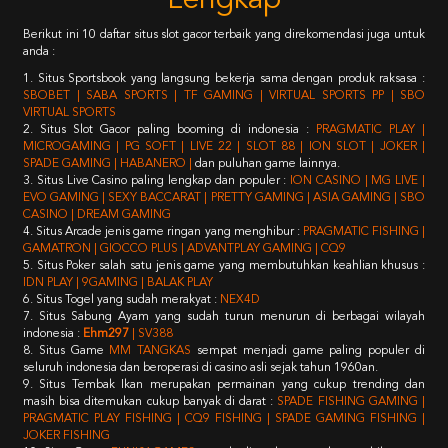
Berikut ini 10 daftar situs slot gacor terbaik yang direkomendasi juga untuk
anda :
1. Situs Sportsbook yang langsung bekerja sama dengan produk raksasa :
SBOBET | SABA SPORTS | TF GAMING | VIRTUAL SPORTS PP | SBO
VIRTUAL SPORTS
2. Situs Slot Gacor paling booming di indonesia :
PRAGMATIC PLAY |
MICROGAMING | PG SOFT | LIVE 22 | SLOT 88 | ION SLOT | JOKER |
SPADE GAMING | HABANERO |
dan puluhan game lainnya.
3. Situs Live Casino paling lengkap dan populer :
ION CASINO | MG LIVE |
EVO GAMING | SEXY BACCARAT | PRETTY GAMING | ASIA GAMING | SBO
CASINO | DREAM GAMING
4. Situs Arcade jenis game ringan yang menghibur :
PRAGMATIC FISHING |
GAMATRON | GIOCCO PLUS | ADVANTPLAY GAMING | CQ9
5. Situs Poker salah satu jenis game yang membutuhkan keahlian khusus :
IDN PLAY | 9GAMING | BALAK PLAY
6. Situs Togel yang sudah merakyat :
NEX4D
7. Situs Sabung Ayam yang sudah turun menurun di berbagai wilayah
indonesia :
Ehm297
| SV388
8. Situs Game
MM TANGKAS
sempat menjadi game paling populer di
seluruh indonesia dan beroperasi di casino asli sejak tahun 1960an.
9. Situs Tembak Ikan merupakan permainan yang cukup trending dan
masih bisa ditemukan cukup banyak di darat :
SPADE FISHING GAMING |
PRAGMATIC PLAY FISHING | CQ9 FISHING | SPADE GAMING FISHING |
JOKER FISHING