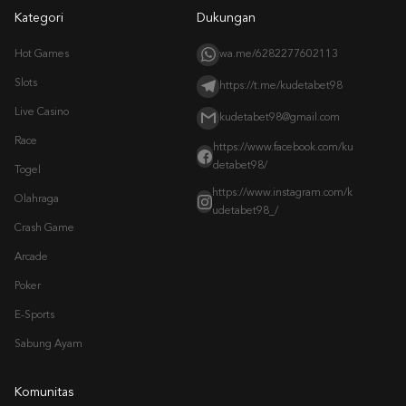
Kategori
Dukungan
Hot Games
wa.me/6282277602113
Slots
https://t.me/kudetabet98
Live Casino
kudetabet98@gmail.com
Race
https://www.facebook.com/ku
detabet98/
Togel
https://www.instagram.com/k
Olahraga
udetabet98_/
Crash Game
Arcade
Poker
E-Sports
Sabung Ayam
Komunitas