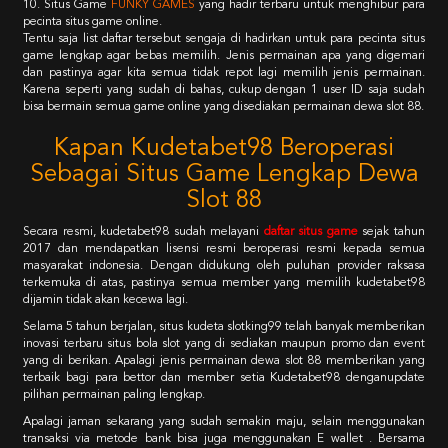
10. Situs Game
FUNKY GAMES
yang hadir terbaru untuk menghibur para
pecinta situs game online.
Tentu saja list daftar tersebut sengaja di hadirkan untuk para pecinta situs
game lengkap agar bebas memilih. Jenis permainan apa yang digemari
dan pastinya agar kita semua tidak repot lagi memilih jenis permainan.
Karena seperti yang sudah di bahas, cukup dengan 1 user ID saja sudah
bisa bermain semua game online yang disediakan permainan dewa slot 88.
Kapan Kudetabet98 Beroperasi
Sebagai Situs Game Lengkap Dewa
Slot 88
Secara resmi, kudetabet98 sudah melayani
daftar situs game
sejak tahun
2017 dan mendapatkan lisensi resmi beroperasi resmi kepada semua
masyarakat indonesia. Dengan didukung oleh puluhan provider raksasa
terkemuka di atas, pastinya semua member yang memilih kudetabet98
dijamin tidak akan kecewa lagi.
Selama 5 tahun berjalan, situs kudeta slotking99 telah banyak memberikan
inovasi terbaru situs bola slot yang di sediakan maupun promo dan event
yang di berikan. Apalagi jenis permainan dewa slot 88 memberikan yang
terbaik bagi para bettor dan member setia Kudetabet98 denganupdate
pilihan permainan paling lengkap.
Apalagi jaman sekarang yang sudah semakin maju, selain menggunakan
transaksi via metode bank bisa juga menggunakan E wallet . Bersama