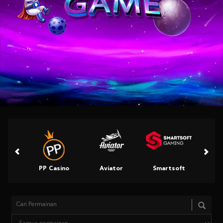
PP Casino
Aviator
Smartsoft
Micr