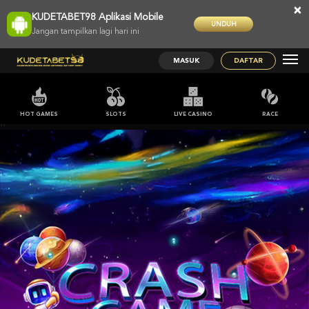
×
KUDETABET98 Aplikasi Mobile
UNDUH
Jangan tampilkan lagi hari ini
MASUK
DAFTAR
HOT GAMES
SLOTS
LIVE CASINO
RACE
;;