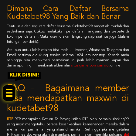
Dimana Cara Daftar Bersama
Kudetabet98 Yang Baik dan Benar
Tentu saja dari segi cara daftar bersama Kudetabet98 sangatlah mudah dan
sederhana saja. Cukup melakukan pendaftaran langsung dari website di
kolom pendaftaran. Maka user id akan langsung siap saat itu juga (dalam
hitungan per detik).
Ataupun untuk lebih efisien bisa melalui Livechat, Whatsapp, Telegram dan
Email pastinya didukung service selama 1x24 jam nonstop. Kepada anda
sehingga bisa menikmati permainan ini jauh lebih nyaman kapan dan
dimanapun ingin menikmati aldernalin
situs game bola dan slot
online.
KLIK DISINI!
FAQ - Bagaimana member
bisa mendapatkan maxwin di
kudetabet98
RTP
RTP merupakan Return To Player, istilah RTP oleh pemain slotking99
yang ingin mengetahui berapa besar kecilnya kemenangan mereka dalam
memainkan permainan yang akan dimainkan. Sehingga jika mengetahui
RTP games slot yang akan di mainkan, pemain akan memiliki peluang
slot