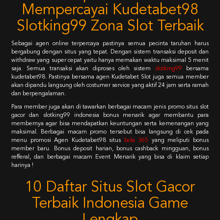
Mempercayai Kudetabet98
Slotking99 Zona Slot Terbaik
Sebagai agen online terpercaya pastinya semua pecinta taruhan harus
bergabung dengan situs yang tepat. Dengan sistem transaksi deposit dan
withdraw yang super cepat yaitu hanya memakan waktu maksimal 5 menit
saja. Semua transaksi akan diproses oleh sistem
slotking99
bersama
kudetabet98. Pastinya bersama agen Kudetabet Slot juga semua member
akan dipandu langsung oleh costumer service yang aktif 24 jam serta ramah
dan berpengalaman.
Para member juga akan di tawarkan berbagai macam jenis promo situs slot
gacor dan slotking99 indonesia bonus menarik agar membantu para
membernya agar bisa mendapatkan keuntungan serta kemenangan yang
maksimal. Berbagai macam promo tersebut bisa langsung di cek pada
menu promosi Agen Kudetabet98 situs
bola 365
yang meliputi bonus
member baru. Bonus deposit harian, bonus cashback mingguan, bonus
refferal, dan berbagai macam Event Menarik yang bisa di klaim setiap
harinya !
10 Daftar Situs Slot Gacor
Terbaik Indonesia Game
Lengkap