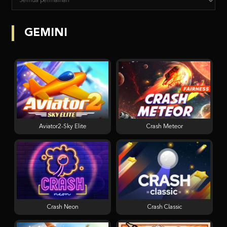
GEMINI
Aviator2-Sky Elite
Crash Meteor
Crash Neon
Crash Classic