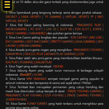
Berikut ini 10 daftar situs slot gacor terbaik yang direkomendasi juga untuk
anda :
1. Situs Sportsbook yang langsung bekerja sama dengan produk raksasa :
SBOBET | SABA SPORTS | TF GAMING | VIRTUAL SPORTS PP | SBO
VIRTUAL SPORTS
2. Situs Slot Gacor paling booming di indonesia :
PRAGMATIC PLAY |
MICROGAMING | PG SOFT | LIVE 22 | SLOT 88 | ION SLOT | JOKER |
SPADE GAMING | HABANERO |
dan puluhan game lainnya.
3. Situs Live Casino paling lengkap dan populer :
ION CASINO | MG LIVE |
EVO GAMING | SEXY BACCARAT | PRETTY GAMING | ASIA GAMING | SBO
CASINO | DREAM GAMING
4. Situs Arcade jenis game ringan yang menghibur :
PRAGMATIC FISHING |
GAMATRON | GIOCCO PLUS | ADVANTPLAY GAMING | CQ9
5. Situs Poker salah satu jenis game yang membutuhkan keahlian khusus :
IDN PLAY | 9GAMING | BALAK PLAY
6. Situs Togel yang sudah merakyat :
NEX4D
7. Situs Sabung Ayam yang sudah turun menurun di berbagai wilayah
indonesia :
Ehm297
| SV388
8. Situs Game
MM TANGKAS
sempat menjadi game paling populer di
seluruh indonesia dan beroperasi di casino asli sejak tahun 1960an.
9. Situs Tembak Ikan merupakan permainan yang cukup trending dan
masih bisa ditemukan cukup banyak di darat :
SPADE FISHING GAMING |
PRAGMATIC PLAY FISHING | CQ9 FISHING | SPADE GAMING FISHING |
JOKER FISHING
10. Situs Game
FUNKY GAMES
yang hadir terbaru untuk menghibur para
pecinta situs game online.