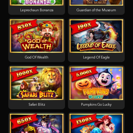
Leprechaun Bonanza
Guardian of the Museum
God Of Wealth
Legend Of Eagle
Safari Blitz
Pumpkins Go Lucky