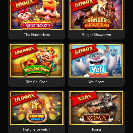
The Nutcrackers
Ranger Showdown
Rich Cai Shen
Yeti Boom
Fortune Jewels II
Roma