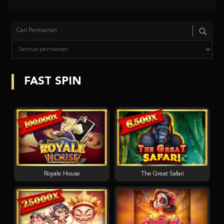
FAST SPIN
Royale House
The Great Safari