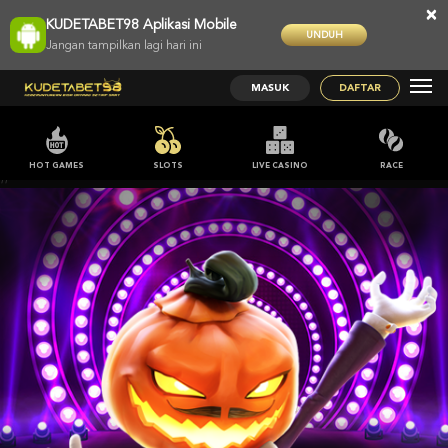
×
KUDETABET98 Aplikasi Mobile
UNDUH
Jangan tampilkan lagi hari ini
MASUK
DAFTAR
HOT GAMES
SLOTS
LIVE CASINO
RACE
;;