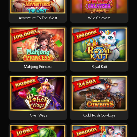
Adventure To The West
Wild Calavera
Mahjong Princess
Royal Katt
Poker Ways
Gold Rush Cowboys