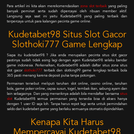
Para artikel ini kita akan merekomendasikan
zona slot terbaik
yang paling
banyak peminat serta sudah dipercayai oleh ribuan member aktif.
Langsung saja saat ini yaitu Kudetabet98 yang paling terbaik dan
terpercaya untuk para kalangan pecinta game online.
Kudetabet98 Situs Slot Gacor
Slothoki777 Game Lengkap
Siapa itu kudetabet98 ? Jika anda merupakan pecinta situs slot gacor
pastinya sudah tidak asing lagi dengan agen Kudetabet98 selaku bandar
game indonesia. Perkenalkan, Kudetabet98 adalah daftar situs zona situs
slot gacor
slothoki777
terbaik dan slotking99 game lengkap terbaik bola
365 pasti menang karena deposit pulsa tanpa potongan.
Permainan tersebut meliputi taruhan slot online, casino online, taruhan
bola, game poker online, capsa susun, togel, tembak ikan, sabung ayam dan
lain sebagainya. Dan yang menariknya adalah bila mendaftar bersama
situs
slot
Kudetabet98 semua permainan yang tersedia bisa di akses hanya
dengan 1 user ID saja loh. Tanpa harus repot lagi serta untuk pemindahan
saldo dari kudetabet game yang berlaku semuanya otomatis dipindahkan.
Kenapa Kita Harus
Mempercayai Kudetabet98