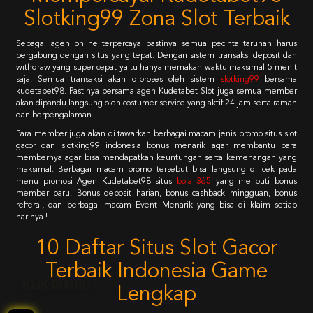
Slotking99 Zona Slot Terbaik
Sebagai agen online terpercaya pastinya semua pecinta taruhan harus
bergabung dengan situs yang tepat. Dengan sistem transaksi deposit dan
withdraw yang super cepat yaitu hanya memakan waktu maksimal 5 menit
saja. Semua transaksi akan diproses oleh sistem
slotking99
bersama
kudetabet98. Pastinya bersama agen Kudetabet Slot juga semua member
akan dipandu langsung oleh costumer service yang aktif 24 jam serta ramah
dan berpengalaman.
Para member juga akan di tawarkan berbagai macam jenis promo situs slot
gacor dan slotking99 indonesia bonus menarik agar membantu para
membernya agar bisa mendapatkan keuntungan serta kemenangan yang
maksimal. Berbagai macam promo tersebut bisa langsung di cek pada
menu promosi Agen Kudetabet98 situs
bola 365
yang meliputi bonus
member baru. Bonus deposit harian, bonus cashback mingguan, bonus
refferal, dan berbagai macam Event Menarik yang bisa di klaim setiap
harinya !
10 Daftar Situs Slot Gacor
Terbaik Indonesia Game
KLIK DISINI!
Lengkap