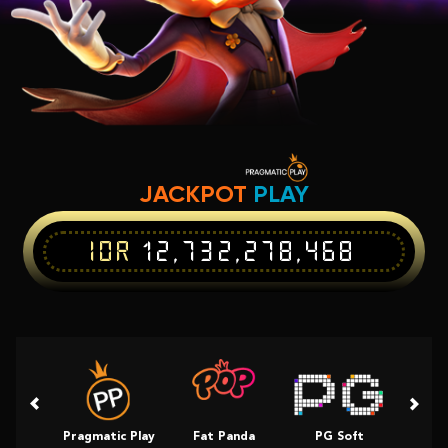
JACKPOT
PLAY
IDR
12,732,278,468
Pragmatic Play
Fat Panda
PG Soft
Slot