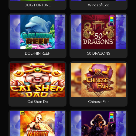
DOG FORTUNE
Wings of God
DOLPHIN REEF
50 DRAGONS
Cai Shen Do
Chinese Fair