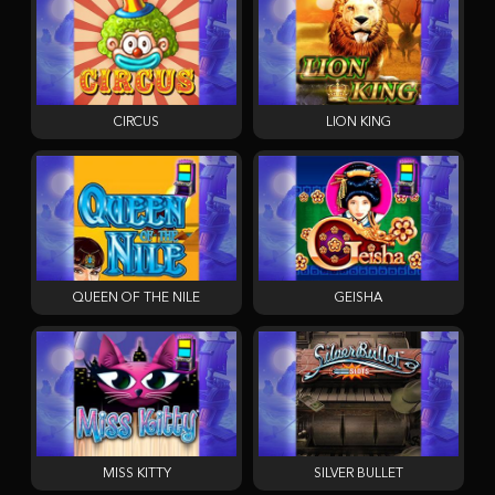
CIRCUS
LION KING
QUEEN OF THE NILE
GEISHA
MISS KITTY
SILVER BULLET