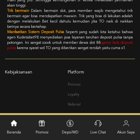
main yang jitu. Sehingga kemungkinan JP ketika melakukan permainan
akan tinggi.
Trik bermain
Dalam bermain slot, para member wajib mengetahui trik
bermain agar bisa mendapatkan maxwin. Trik yang bisa di lakukan adalah
dengan melakukan Bet kecil dahulu kemudian jika TO naik di naikkan
betnya secara bertahap.
Manfaatkan Sistem Deposit Pulsa
Seperti yang sudah kita ketahui bahwa
agen Kudetabet98 menyediakan jasa layanan taruhan deposit pulsa tanpa
potongan. Ini sangat cocok untuk member dewa slot 88
game bola deposit
pulsa
karena syarat wd TO yang diberikan sangat rendah yaitu cuma x1.
Kebijaksanaan
Platform
Promosi
Loyalty
Referral
Kategori
Dukungan
Beranda
Promosi
Depo/WD
Live Chat
Akun Saya
Hot Games
wa.me/6282277602113