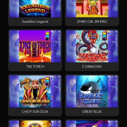
Excalibur Legend
ZHAO CAI JIN BAO
TIKI TORCH
5 DRAGONS
CHOY SUN DOA
GREAT BLUE