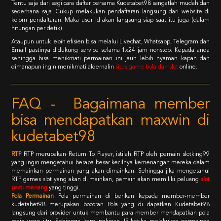
Tentu saja dari segi cara daftar bersama Kudetabet98 sangatlah mudah dan
sederhana saja. Cukup melakukan pendaftaran langsung dari website di
kolom pendaftaran. Maka user id akan langsung siap saat itu juga (dalam
hitungan per detik).
Ataupun untuk lebih efisien bisa melalui Livechat, Whatsapp, Telegram dan
Email pastinya didukung service selama 1x24 jam nonstop. Kepada anda
sehingga bisa menikmati permainan ini jauh lebih nyaman kapan dan
dimanapun ingin menikmati aldernalin
situs game bola dan slot
online.
FAQ - Bagaimana member
bisa mendapatkan maxwin di
kudetabet98
RTP
RTP merupakan Return To Player, istilah RTP oleh pemain slotking99
yang ingin mengetahui berapa besar kecilnya kemenangan mereka dalam
memainkan permainan yang akan dimainkan. Sehingga jika mengetahui
RTP games slot yang akan di mainkan, pemain akan memiliki peluang
slot
pasti menang
yang tinggi.
Pola Permainan
Pola permainan di berikan kepada member-member
kudetabet98 merupakan bocoran Pola yang di dapatkan Kudetabet98
langsung dari provider untuk membantu para member mendapatkan pola