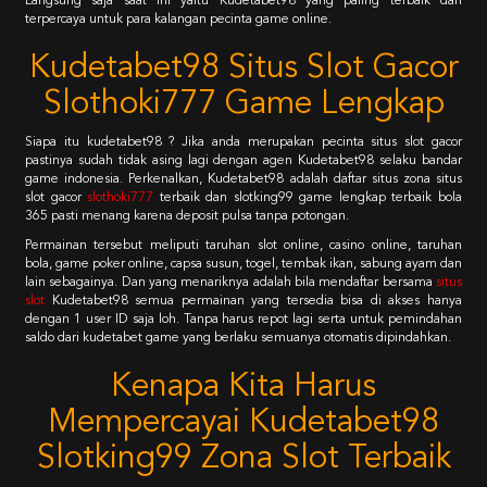
Langsung saja saat ini yaitu Kudetabet98 yang paling terbaik dan
terpercaya untuk para kalangan pecinta game online.
Kudetabet98 Situs Slot Gacor
Slothoki777 Game Lengkap
Siapa itu kudetabet98 ? Jika anda merupakan pecinta situs slot gacor
pastinya sudah tidak asing lagi dengan agen Kudetabet98 selaku bandar
game indonesia. Perkenalkan, Kudetabet98 adalah daftar situs zona situs
slot gacor
slothoki777
terbaik dan slotking99 game lengkap terbaik bola
365 pasti menang karena deposit pulsa tanpa potongan.
Permainan tersebut meliputi taruhan slot online, casino online, taruhan
bola, game poker online, capsa susun, togel, tembak ikan, sabung ayam dan
lain sebagainya. Dan yang menariknya adalah bila mendaftar bersama
situs
slot
Kudetabet98 semua permainan yang tersedia bisa di akses hanya
dengan 1 user ID saja loh. Tanpa harus repot lagi serta untuk pemindahan
saldo dari kudetabet game yang berlaku semuanya otomatis dipindahkan.
Kenapa Kita Harus
Mempercayai Kudetabet98
Slotking99 Zona Slot Terbaik