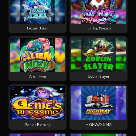
Frozen Joker
Hip Hop Penguin
Alien Hive
Goblin Slayer
Genies Blessing
HIGHWAY KING