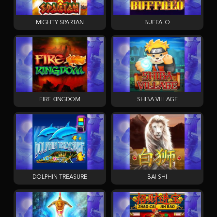
MIGHTY SPARTAN
BUFFALO
FIRE KINGDOM
SHIBA VILLAGE
DOLPHIN TREASURE
BAI SHI