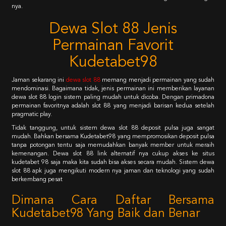
nya.
Dewa Slot 88 Jenis
Permainan Favorit
Kudetabet98
Jaman sekarang ini
dewa slot 88
memang menjadi permainan yang sudah
mendominasi. Bagaimana tidak, jenis permainan ini memberikan layanan
dewa slot 88 login sistem paling mudah untuk dicoba. Dengan primadona
permainan favoritnya adalah slot 88 yang menjadi barisan kedua setelah
pragmatic play.
Tidak tanggung, untuk sistem dewa slot 88 deposit pulsa juga sangat
mudah. Bahkan bersama Kudetabet98 yang mempromosikan deposit pulsa
tanpa potongan tentu saja memudahkan banyak member untuk meraih
kemenangan. Dewa slot 88 link alternatif nya cukup akses ke situs
kudetabet 98 saja maka kita sudah bisa akses secara mudah. Sistem dewa
slot 88 apk juga mengikuti modern nya jaman dan teknologi yang sudah
berkembang pesat
Dimana Cara Daftar Bersama
Kudetabet98 Yang Baik dan Benar