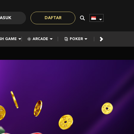
ASUK
DAFTAR
SH GAME
ARCADE
POKER
E-SPORTS