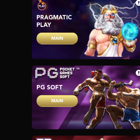
PRAGMATIC
PLAY
MAIN
PG SOFT
MAIN