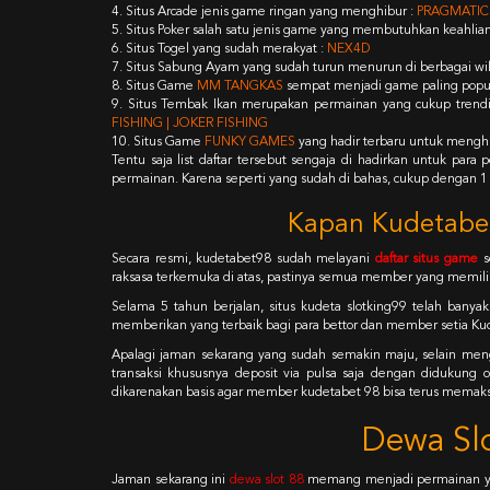
4. Situs Arcade jenis game ringan yang menghibur :
PRAGMATIC 
5. Situs Poker salah satu jenis game yang membutuhkan keahlian
6. Situs Togel yang sudah merakyat :
NEX4D
7. Situs Sabung Ayam yang sudah turun menurun di berbagai wil
8. Situs Game
MM TANGKAS
sempat menjadi game paling populer
9. Situs Tembak Ikan merupakan permainan yang cukup trendi
FISHING | JOKER FISHING
10. Situs Game
FUNKY GAMES
yang hadir terbaru untuk menghi
Tentu saja list daftar tersebut sengaja di hadirkan untuk par
permainan. Karena seperti yang sudah di bahas, cukup dengan 1
Kapan Kudetabet
Secara resmi, kudetabet98 sudah melayani
daftar situs game
s
raksasa terkemuka di atas, pastinya semua member yang memilih
Selama 5 tahun berjalan, situs kudeta slotking99 telah banya
memberikan yang terbaik bagi para bettor dan member setia Ku
Apalagi jaman sekarang yang sudah semakin maju, selain men
transaksi khususnya deposit via pulsa saja dengan didukun
dikarenakan basis agar member kudetabet 98 bisa terus memak
Dewa Slo
Jaman sekarang ini
dewa slot 88
memang menjadi permainan yan