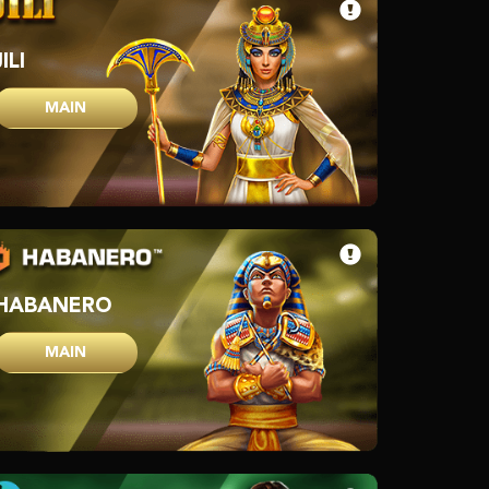
JILI
MAIN
HABANERO
MAIN