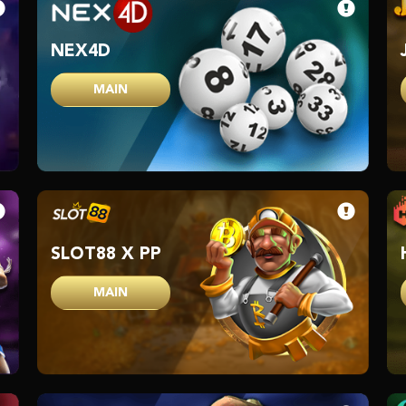
NEX4D
MAIN
SLOT88 X PP
MAIN