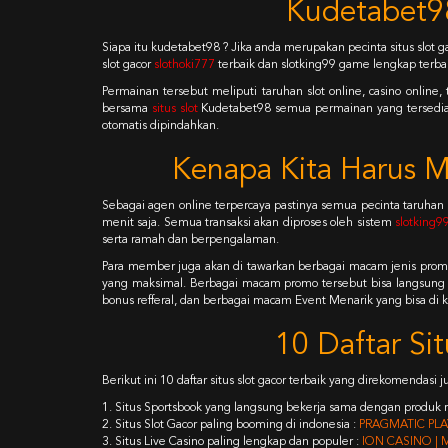
Kudetabet98
Siapa itu kudetabet98 ? Jika anda merupakan pecinta situs slot 
slot gacor
slothoki777
terbaik dan slotking99 game lengkap terba
Permainan tersebut meliputi taruhan slot online, casino onlin
bersama
situs slot
Kudetabet98 semua permainan yang tersedia b
otomatis dipindahkan.
Kenapa Kita Harus M
Sebagai agen online terpercaya pastinya semua pecinta taruhan
menit saja. Semua transaksi akan diproses oleh sistem
slotking9
serta ramah dan berpengalaman.
Para member juga akan di tawarkan berbagai macam jenis prom
yang maksimal. Berbagai macam promo tersebut bisa langsung
bonus refferal, dan berbagai macam Event Menarik yang bisa di kl
10 Daftar Si
Berikut ini 10 daftar situs slot gacor terbaik yang direkomendasi 
1. Situs Sportsbook yang langsung bekerja sama dengan produk r
2. Situs Slot Gacor paling booming di indonesia :
PRAGMATIC PLAY
3. Situs Live Casino paling lengkap dan populer :
ION CASINO | 