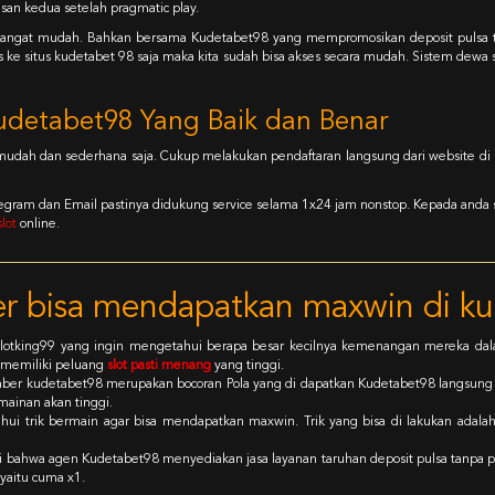
san kedua setelah pragmatic play.
uga sangat mudah. Bahkan bersama Kudetabet98 yang mempromosikan deposit puls
s ke situs kudetabet 98 saja maka kita sudah bisa akses secara mudah. Sistem dewa
udetabet98 Yang Baik dan Benar
 mudah dan sederhana saja. Cukup melakukan pendaftaran langsung dari website di k
Telegram dan Email pastinya didukung service selama 1x24 jam nonstop. Kepada anda
lot
online.
 bisa mendapatkan maxwin di k
n slotking99 yang ingin mengetahui berapa besar kecilnya kemenangan mereka d
 memiliki peluang
slot pasti menang
yang tinggi.
ber kudetabet98 merupakan bocoran Pola yang di dapatkan Kudetabet98 langsun
ainan akan tinggi.
ui trik bermain agar bisa mendapatkan maxwin. Trik yang bisa di lakukan adala
ui bahwa agen Kudetabet98 menyediakan jasa layanan taruhan deposit pulsa tanpa p
yaitu cuma x1.