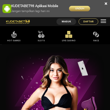
×
KUDETABET98 Aplikasi Mobile
UNDUH
Jangan tampilkan lagi hari ini
MASUK
DAFTAR
HOT GAMES
SLOTS
LIVE CASINO
RACE
;;