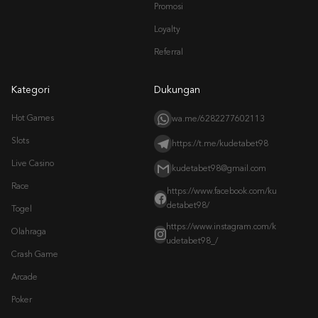
Promosi
Loyalty
Referral
Kategori
Dukungan
Hot Games
wa.me/6282277602113
Slots
https://t.me/kudetabet98
Live Casino
kudetabet98@gmail.com
Race
https://www.facebook.com/ku
detabet98/
Togel
https://www.instagram.com/k
Olahraga
udetabet98_/
Crash Game
Arcade
Poker