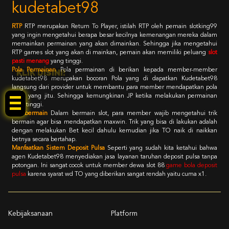
kudetabet98
RTP
RTP merupakan Return To Player, istilah RTP oleh pemain slotking99
yang ingin mengetahui berapa besar kecilnya kemenangan mereka dalam
memainkan permainan yang akan dimainkan. Sehingga jika mengetahui
RTP games slot yang akan di mainkan, pemain akan memiliki peluang
slot
pasti menang
yang tinggi.
Pola Permainan
Pola permainan di berikan kepada member-member
KLIK DISINI!
kudetabet98 merupakan bocoran Pola yang di dapatkan Kudetabet98
langsung dari provider untuk membantu para member mendapatkan pola
main yang jitu. Sehingga kemungkinan JP ketika melakukan permainan
akan tinggi.
Trik bermain
Dalam bermain slot, para member wajib mengetahui trik
bermain agar bisa mendapatkan maxwin. Trik yang bisa di lakukan adalah
dengan melakukan Bet kecil dahulu kemudian jika TO naik di naikkan
betnya secara bertahap.
Manfaatkan Sistem Deposit Pulsa
Seperti yang sudah kita ketahui bahwa
agen Kudetabet98 menyediakan jasa layanan taruhan deposit pulsa tanpa
potongan. Ini sangat cocok untuk member dewa slot 88
game bola deposit
pulsa
karena syarat wd TO yang diberikan sangat rendah yaitu cuma x1.
Kebijaksanaan
Platform