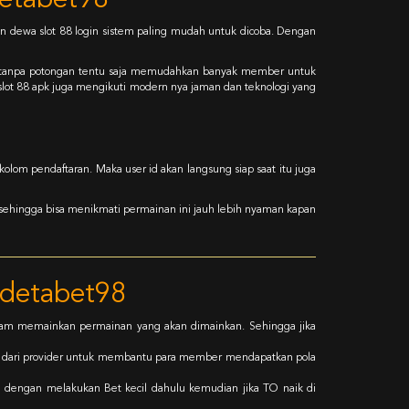
 dewa slot 88 login sistem paling mudah untuk dicoba. Dengan
a tanpa potongan tentu saja memudahkan banyak member untuk
 slot 88 apk juga mengikuti modern nya jaman dan teknologi yang
olom pendaftaran. Maka user id akan langsung siap saat itu juga
 sehingga bisa menikmati permainan ini jauh lebih nyaman kapan
udetabet98
alam memainkan permainan yang akan dimainkan. Sehingga jika
g dari provider untuk membantu para member mendapatkan pola
h dengan melakukan Bet kecil dahulu kemudian jika TO naik di