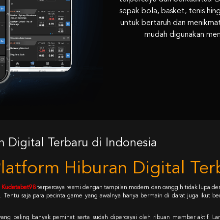
sepak bola, basket, tenis hin
untuk bertaruh dan menikmat
mudah digunakan mem
Digital Terbaru di Indonesia
tform Hiburan Digital Terb
e
Kudetabet98
terpercaya resmi dengan tampilan modern dan canggih tidak lupa den
entu saja para pecinta game yang awalnya hanya bermain di darat juga ikut ber
yang paling banyak peminat serta sudah dipercayai oleh ribuan member aktif. Lan