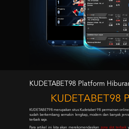
KUDETABET98 Platform Hiburan 
KUDETABET98 Pla
KUDETABET98 merupakan situs Kudetabet 98 permainan onlin
sudah berkembang semakin lengkap, modern dan banyak jenis. T
terbaik saja.
Para artikel ini kita akan merekomendasikan
zona slot terbaik