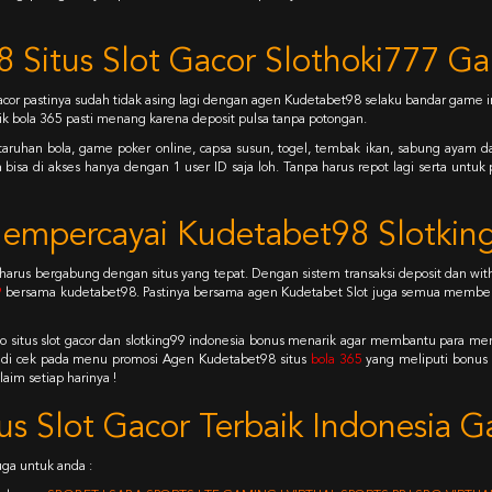
 Situs Slot Gacor Slothoki777 
gacor pastinya sudah tidak asing lagi dengan agen Kudetabet98 selaku bandar game in
ik bola 365 pasti menang karena deposit pulsa tanpa potongan.
e, taruhan bola, game poker online, capsa susun, togel, tembak ikan, sabung ayam 
isa di akses hanya dengan 1 user ID saja loh. Tanpa harus repot lagi serta unt
empercayai Kudetabet98 Slotking
 harus bergabung dengan situs yang tepat. Dengan sistem transaksi deposit dan 
9
bersama kudetabet98. Pastinya bersama agen Kudetabet Slot juga semua member 
o situs slot gacor dan slotking99 indonesia bonus menarik agar membantu para
 di cek pada menu promosi Agen Kudetabet98 situs
bola 365
yang meliputi bonus
aim setiap harinya !
tus Slot Gacor Terbaik Indonesia
juga untuk anda :