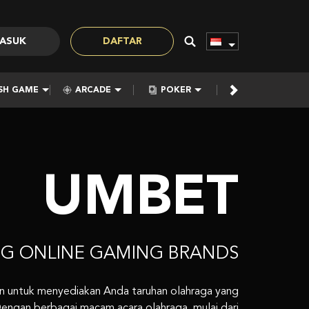
ASUK
DAFTAR
SH GAME
ARCADE
POKER
E-SPORTS
UMBET
NG ONLINE GAMING BRANDS
untuk menyediakan Anda taruhan olahraga yang
Dengan berbagai macam acara olahraga, mulai dari