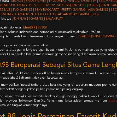
aksasa :
SBOBET | SABA SPORTS | TF GAMING | VIRTUAL SPORTS PP | SBO VIRTU
 | MICROGAMING | PG SOFT | LIVE 22 | SLOT 88 | ION SLOT | JOKER | SPADE G
MG LIVE | EVO GAMING | SEXY BACCARAT | PRETTY GAMING | ASIA GAMING | S
FISHING | GAMATRON | GIOCCO PLUS | ADVANTPLAY GAMING | CQ9
 khusus :
IDN PLAY | 9GAMING | BALAK PLAY
ayah indonesia :
Ehm297
| SV388
 di seluruh indonesia dan beroperasi di casino asli sejak tahun 1960an.
ng dan masih bisa ditemukan cukup banyak di darat :
SPADE FISHING GAMING 
bur para pecinta situs game online.
a pecinta situs game lengkap agar bebas memilih. Jenis permainan apa yang digema
 user ID saja sudah bisa bermain semua game online yang disediakan permainan dew
98 Beroperasi Sebagai Situs Game Leng
ejak tahun 2017 dan mendapatkan lisensi resmi beroperasi resmi kepada semua 
 kudetabet98 dijamin tidak akan kecewa lagi.
k memberikan inovasi terbaru situs bola slot yang di sediakan maupun promo da
detabet98 denganupdate pilihan permainan paling lengkap.
ggunakan transaksi via metode bank bisa juga menggunakan E wallet . Bersama
g oleh provider Telkomsel Dan XL. Yang menariknya adalah semua member
situs
simalkan tingkat kemenangan nya.
t 88 Jenis Permainan Favorit Ku