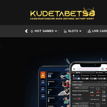
HOT GAMES
SLOTS
LIVE CAS
;;